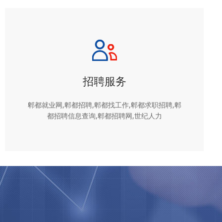
招聘服务
郫都就业网,郫都招聘,郫都找工作,郫都求职招聘,郫
都招聘信息查询,郫都招聘网,世纪人力