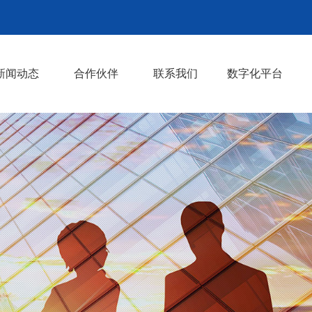
新闻动态
合作伙伴
联系我们
数字化平台
公司动态
公示公告
郫都就业网（用户
郫都就业网（企业
HRO管理系统
>
>
>
>
>
>
>