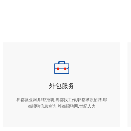
外包服务
郫都就业网,郫都招聘,郫都找工作,郫都求职招聘,郫
都招聘信息查询,郫都招聘网,世纪人力