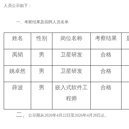
人员公示如下：
一、考察结果及拟聘人员名单
姓名
性别
岗位名称
考察结果
禹韬
男
卫星研发
合格
姚卓然
男
卫星研发
合格
薛波
男
嵌入式软件工
合格
程师
二、
公示期从
2026
年
4
月
22
日至
2026
年
4
月
28
日止。